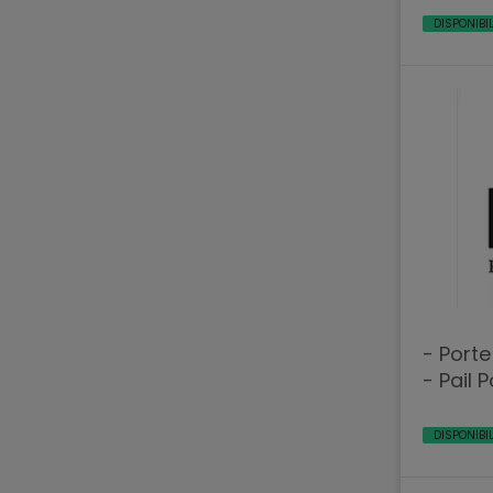
DISPONIBI
- Porte e Serramenti in Legno
- Pail 
DISPONIBI