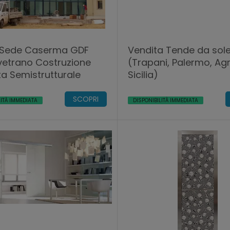
 Sede Caserma GDF
Vendita Tende da sol
vetrano Costruzione
(Trapani, Palermo, Agr
Facciata Semistrutturale
Sicilia)
SCOPRI
LITÀ IMMEDIATA
DISPONIBILITÀ IMMEDIATA