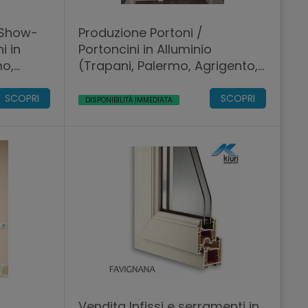
 Show-
Produzione Portoni /
i in
Portoncini in Alluminio
mo,
(Trapani, Palermo, Agrigento,
Sicilia).
SCOPRI
SCOPRI
DISPONIBILITÀ IMMEDIATA
Vendita Infissi e serramenti in