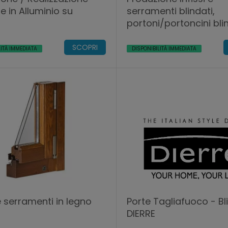
e in Alluminio su
serramenti blindati,
portoni/portoncini bli
(Trapani, Palermo, Ag
SCOPRI
LITÀ IMMEDIATA
DISPONIBILITÀ IMMEDIATA
 e serramenti in legno
Porte Tagliafuoco - Bl
DIERRE