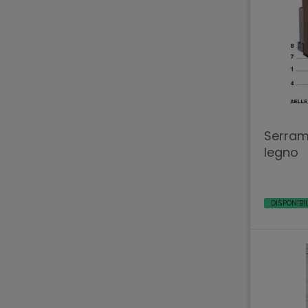
Serrame
legno
DISPONIBI