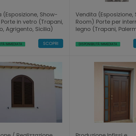
a (Esposizione, Show-
Vendita (Esposizione,
orte in vetro (Trapani,
Room) Porte per intern
, Agrigento, Sicilia)
legno (Trapani, Paler
Agrigento, Sicilia).
SCOPRI
LITÀ IMMEDIATA
DISPONIBILITÀ IMMEDIATA
one / Realizzazione
Produzione Infissi e