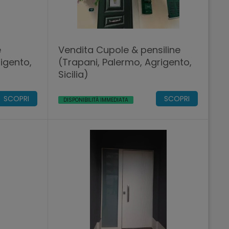
e
Vendita Cupole & pensiline
igento,
(Trapani, Palermo, Agrigento,
Sicilia)
SCOPRI
SCOPRI
DISPONIBILITÀ IMMEDIATA