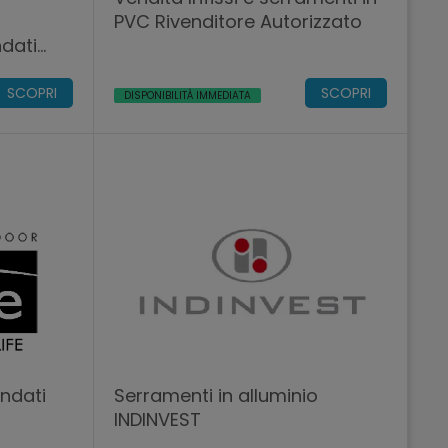
PVC Rivenditore Autorizzato
ndati
rigento)
SCOPRI
SCOPRI
DISPONIBILITÀ IMMEDIATA
indati
Serramenti in alluminio
INDINVEST