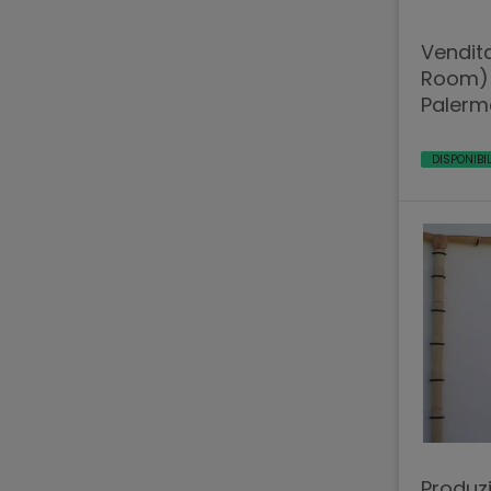
Vendit
Room) P
Palermo
DISPONIBI
Produzi