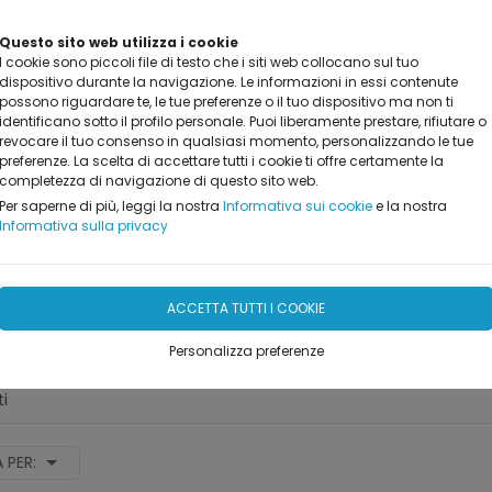
Questo sito web utilizza i cookie
I cookie sono piccoli file di testo che i siti web collocano sul tuo
dispositivo durante la navigazione. Le informazioni in essi contenute
possono riguardare te, le tue preferenze o il tuo dispositivo ma non ti
identificano sotto il profilo personale. Puoi liberamente prestare, rifiutare o
revocare il tuo consenso in qualsiasi momento, personalizzando le tue
PRODOTTI
REALIZZAZIONI
MARCHI TRATTATI
DO
preferenze. La scelta di accettare tutti i cookie ti offre certamente la
completezza di navigazione di questo sito web.
Per saperne di più, leggi la nostra
Informativa sui cookie
e la nostra
Informativa sulla privacy
ACCETTA TUTTI I COOKIE
rina
Personalizza preferenze
ti
 PER: