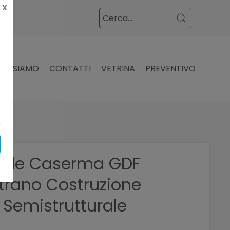
X
VE SIAMO
CONTATTI
VETRINA
PREVENTIVO
ede Caserma GDF
trano Costruzione
 Semistrutturale