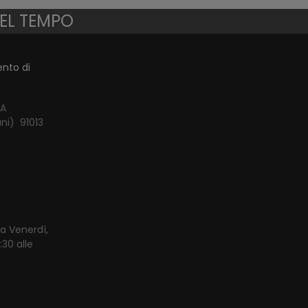
NEL TEMPO
ento di
NA
ni) 91013
 a Venerdì,
:30 alle