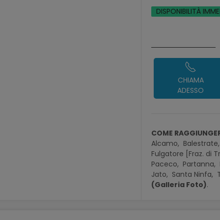
DISPONIBILITÀ IMM
CHIAMA
ADESSO
COME RAGGIUNGER
Alcamo,
Balestrate
Fulgatore [Fraz. di T
Paceco,
Partanna,
Jato,
Santa Ninfa,
(Galleria Foto)
.