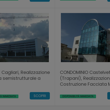
 Cagliari, Realizzazione
CONDOMINIO Castelve
a semistrutturale a
(Trapani), Realizzazion
Costruzione Facciata 
POLIEDRA-SKY 50
SCOPRI
TÀ IMMEDIATA
DISPONIBILITÀ IMMEDIATA