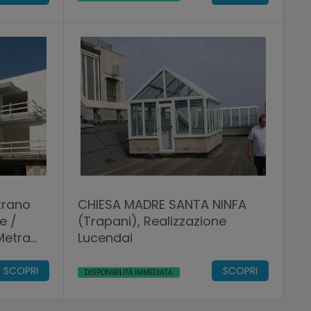
trano
CHIESA MADRE SANTA NINFA
e /
(Trapani), Realizzazione
Metra
Lucendai
SCOPRI
SCOPRI
DISPONIBILITÀ IMMEDIATA