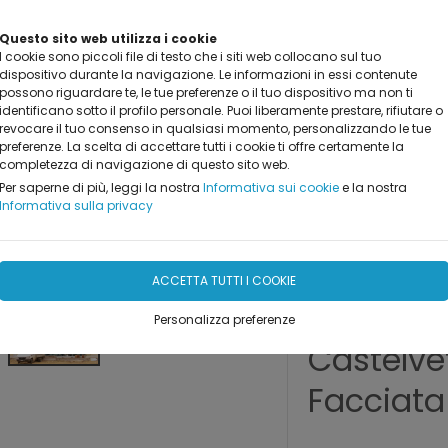
Questo sito web utilizza i cookie
I cookie sono piccoli file di testo che i siti web collocano sul tuo
dispositivo durante la navigazione. Le informazioni in essi contenute
possono riguardare te, le tue preferenze o il tuo dispositivo ma non ti
identificano sotto il profilo personale. Puoi liberamente prestare, rifiutare o
revocare il tuo consenso in qualsiasi momento, personalizzando le tue
PRODOTTI
REALIZZAZIONI
MARCHI TRATTATI
DO
preferenze. La scelta di accettare tutti i cookie ti offre certamente la
completezza di navigazione di questo sito web.
Per saperne di più, leggi la nostra
Informativa sui cookie
e la nostra
Informativa sulla privacy
ACCETTA TUTTI I COOKIE
Nuova S
Personalizza preferenze
Castelve
Facciata