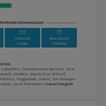
EDIATA
Richiedi Informazioni
SCRIVI UN
INDICAZIONI
E-MAIL
STRADALI
CI DA:
,
Calatafimi,
Castellammare del Golfo,
Erice,
rapani],
Gibellina,
Napola [Fraz. di Erice],
Partinico,
Poggioreale,
Salemi,
San Giuseppe
Trapani,
se sei interessato a
Lavori Eseguiti