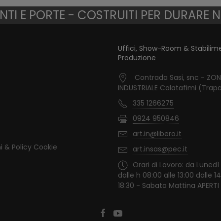
TI E PORTE - COSTRUITI PER DURARE 
Uffici, Show-Room & Stabilim
Produzione
Contrada Sasi, snc - ZO
INDUSTRIALE Calatafimi (Trapa
335 1266275
0924 950846
art.in@libero.it
i & Policy Cookie
art.insas@pec.it
Orari di Lavoro: da Lunedì
dalle h 08:00 alle 13:00 dalle 14
18:30 - Sabato Mattina APERTI